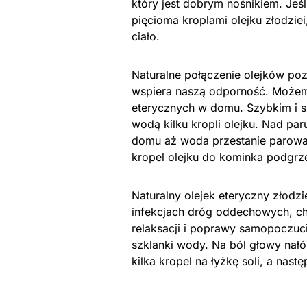
który jest dobrym nośnikiem. Jeś
pięcioma kroplami olejku złodzi
ciało.
Naturalne połączenie olejków poz
wspiera naszą odporność. Możemy
eterycznych w domu. Szybkim i 
wodą kilku kropli olejku. Nad p
domu aż woda przestanie parować
kropel olejku do kominka podgrz
Naturalny olejek eteryczny złodzie
infekcjach dróg oddechowych, ch
relaksacji i poprawy samopoczuci
szklanki wody. Na ból głowy nałóż
kilka kropel na łyżkę soli, a nas