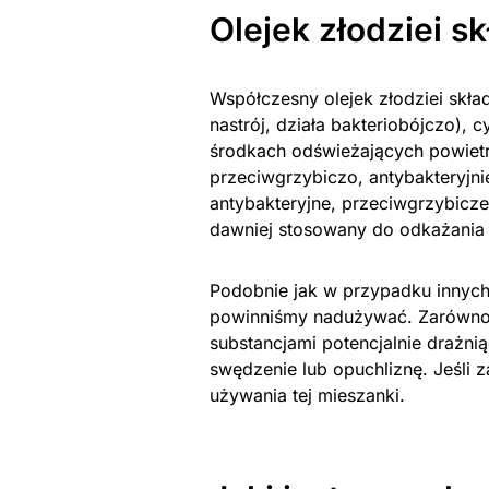
Olejek złodziei sk
Współczesny olejek złodziei skł
nastrój, działa bakteriobójczo),
środkach odświeżających powietr
przeciwgrzybiczo, antybakteryjni
antybakteryjne, przeciwgrzybicz
dawniej stosowany do odkażania 
Podobnie jak w przypadku innych ś
powinniśmy nadużywać. Zarówno 
substancjami potencjalnie drażn
swędzenie lub opuchliznę. Jeśli 
używania tej mieszanki.