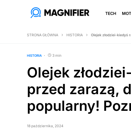
TECH
MO
STRONA GŁÓWNA
HISTORIA
Olejek złodziei-kiedyś 
3 min
HISTORIA
Olejek złodziei
przed zarazą, d
popularny! Poz
18 października, 2024