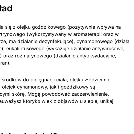
ład
ada się z olejku goździkowego (pozytywnie wpływa na
 cytrynowego (wykorzystywany w aromaterapii oraz w
ze, ma działanie dezynfekujące), cynamonowego (działa
e), eukaliptusowego (wykazuje działanie antywirusowe,
e) oraz rozmarynowego (działanie antyoksydacyjne,
ran).
rodków do pielęgnacji ciała, olejku złodziei nie
olejek cynamonowy, jak i goździkowy są
iącymi skórę. Mogą powodować zaczerwienienie,
zauważysz którykolwiek z objawów u siebie, unikaj