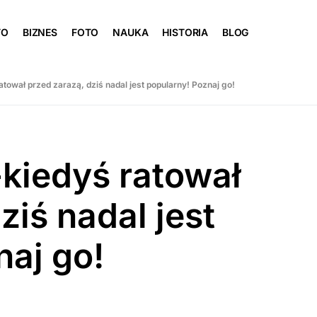
TO
BIZNES
FOTO
NAUKA
HISTORIA
BLOG
ratował przed zarazą, dziś nadal jest popularny! Poznaj go!
-kiedyś ratował
ziś nadal jest
naj go!