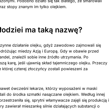
ażonymi. Podobno działo się tak dlatego, że smarowali
 oraz stopy znanym im tylko olejkiem.
złodziei ma taką nazwę?
zynne działanie olejku, gdyż zawodowo zajmowali się
podróżując miedzy Azją i Europą. Gdy w obawie przed
ndel, znaleźli sobie inne źródło utrzymania. Po
zą karę, jeśli ujawnią skład tajemniczego olejku. Przeczy
le której czterej złoczyńcy zostali powieszeni za
 nawet ówcześni lekarze, którzy wyposażeni w maski
ali do środka szmatki nasączane olejkiem. Według innej
rzestrzeniła się, sprytni włamywacze zajęli się produkcją i
y zawierał mieszankę silnie działających substancji o