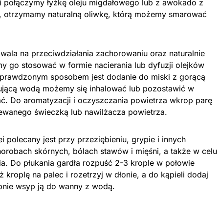
li połączymy łyżkę oleju migdałowego lub z awokado z
ei, otrzymamy naturalną oliwkę, którą możemy smarować
wala na przeciwdziałania zachorowaniu oraz naturalnie
 go stosować w formie nacierania lub dyfuzji olejków
sprawdzonym sposobem jest dodanie do miski z gorącą
arującą wodą możemy się inhalować lub pozostawić w
. Do aromatyzacji i oczyszczania powietrza wkrop parę
ewanego świeczką lub nawilżacza powietrza.
i polecany jest przy przeziębieniu, grypie i innych
orobach skórnych, bólach stawów i mięśni, a także w celu
a. Do płukania gardła rozpuść 2-3 krople w połowie
 kroplę na palec i rozetrzyj w dłonie, a do kąpieli dodaj
tępnie wsyp ją do wanny z wodą.