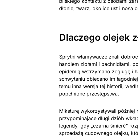
bliskiego kontaktu z osobami zar
dłonie, twarz, okolice ust i nosa
Dlaczego olejek 
Sprytni włamywacze znali dobroc
handlem ziołami i pachnidłami, 
epidemią wstrzymano żeglugę i ha
schwytaniu obiecano im łagodniejs
temu inna wersja tej historii, wed
popełnione przestępstwa.
Miksturę wykorzystywali później
przypominające długi dziób wkład
legendy, gdy
„czarna śmierć”
rozp
sprzedażą cudownego olejku, któr