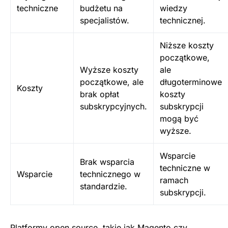
techniczne
budżetu na
wiedzy
specjalistów.
technicznej.
Niższe koszty
początkowe,
Wyższe koszty
ale
początkowe, ale
długoterminowe
Koszty
brak opłat
koszty
subskrypcyjnych.
subskrypcji
mogą być
wyższe.
Wsparcie
Brak wsparcia
techniczne w
Wsparcie
technicznego w
ramach
standardzie.
subskrypcji.
Platformy open source, takie jak Magento czy