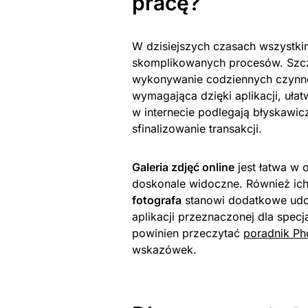
pracę?
W dzisiejszych czasach wszystk
skomplikowanych procesów. Szcze
wykonywanie codziennych czynnoś
wymagająca dzięki aplikacji, ułat
w internecie podlegają błyskawi
sfinalizowanie transakcji.
Galeria zdjęć online
jest łatwa w o
doskonale widoczne. Również ich
fotografa
stanowi dodatkowe udog
aplikacji przeznaczonej dla spec
powinien przeczytać
poradnik Ph
wskazówek.