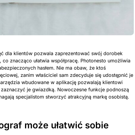
jęć dla klientów pozwala zaprezentować swój dorobek
b, co znacząco ułatwia współpracę. Photonesto umożliwia
zabezpieczonych hasłem. Nie ma obaw, że ktoś
jęciowej, zanim właściciel sam zdecyduje się udostępnić je
e narzędzia wbudowane w aplikację pozwalają klientowi
y zaznaczyć je gwiazdką. Nowoczesne funkcje podnoszą
magają specjalistom stworzyć atrakcyjną markę osobistą.
ograf może ułatwić sobie