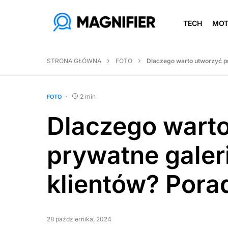
TECH
MO
STRONA GŁÓWNA
FOTO
Dlaczego warto utworzyć pr
2 min
FOTO
Dlaczego wart
prywatne galeri
klientów? Porad
28 października, 2024