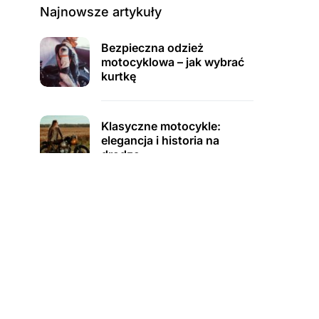
Najnowsze artykuły
Bezpieczna odzież
motocyklowa – jak wybrać
kurtkę
Klasyczne motocykle:
elegancja i historia na
drodze
Zielona elektronika:
recykling urządzeń i
redukcja e‑odpadów
Zimowe przygotowanie
samochodu – o czym
pamiętać przed nadejściem