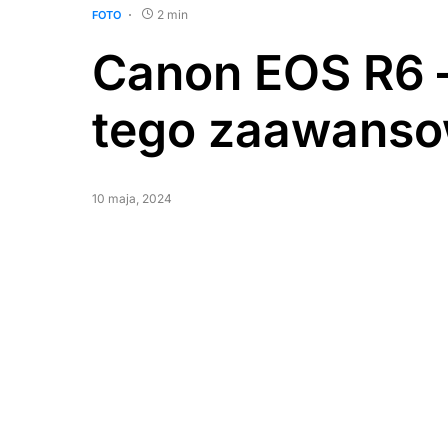
2 min
FOTO
Canon EOS R6 –
tego zaawanso
10 maja, 2024