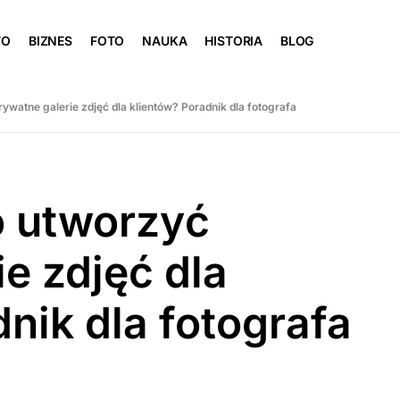
TO
BIZNES
FOTO
NAUKA
HISTORIA
BLOG
ywatne galerie zdjęć dla klientów? Poradnik dla fotografa
o utworzyć
e zdjęć dla
nik dla fotografa